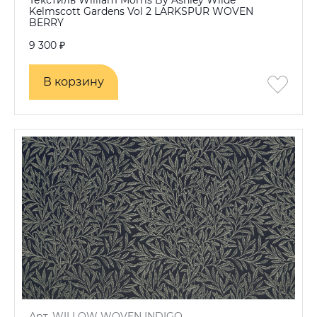
Текстиль William Morris By Ashley Wilde
Kelmscott Gardens Vol 2 LARKSPUR WOVEN
BERRY
9 300 ₽
В корзину
В корзину
Арт. WILLOW WOVEN INDIGO