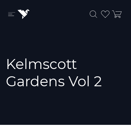
Бренды и коллекции
Ковры
Kelmscott
Краски
Обои
Gardens Vol 2
Пледы
Ткани