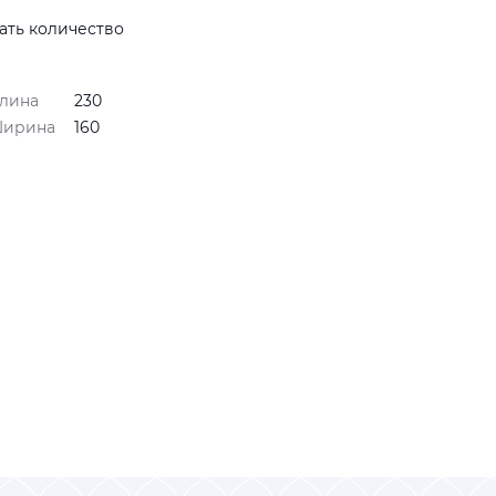
ать количество
лина
230
ирина
160