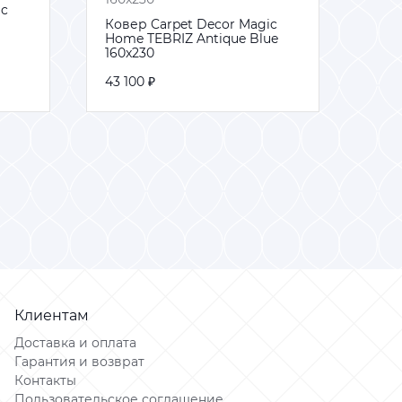
ic
ic
Ковер Carpet Decor Magic
Ковер Carpet Decor Magic
Ков
Ков
Home TEBRIZ Antique Blue
Home TEBRIZ Antique Blue
Hom
Hom
160x230
160x230
200
200
43 100 ₽
43 100 ₽
69 3
69 3
В корзину
В корзину
Клиентам
Доставка и оплата
Гарантия и возврат
Контакты
Пользовательское соглашение