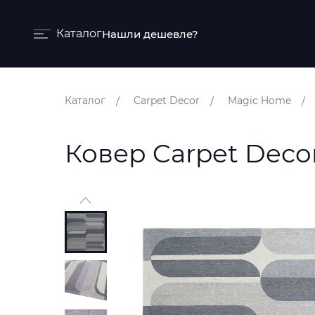
Каталог
Нашли дешевле?
Бренды и коллекции
Каталог
Carpet Decor
Magic Home
Ковры
Краски
Ковер Carpet Deco
Обои
Пледы
Ткани