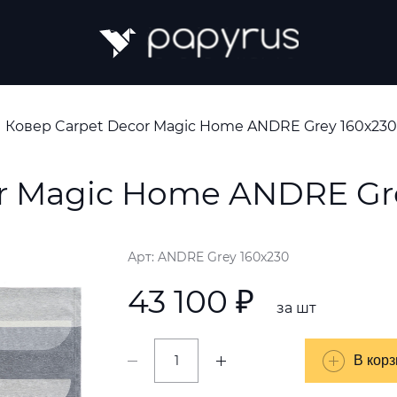
Ковер Carpet Decor Magic Home ANDRE Grey 160х230
r Magic Home ANDRE Gr
Арт: ANDRE Grey 160х230
43 100 ₽
за шт
В корз
В корз