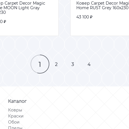
р Carpet Decor Magic
р Carpet Decor Magic
Ковер Carpet Decor Mag
Ковер Carpet Decor Mag
 MOON Light Gray
 MOON Light Gray
Home RUST Grey 160x230
Home RUST Grey 160x230
230
230
43 100 ₽
43 100 ₽
0 ₽
0 ₽
В корзину
В корзину
В корзину
В корзину
1
2
3
4
Каталог
Ковры
Краски
Обои
Пледы