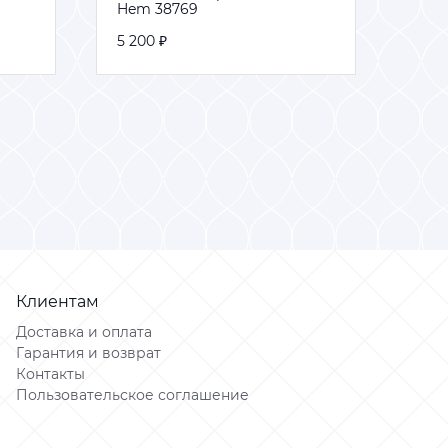
Hem 38769
Hem 38769
Hem
Hem
5 200 ₽
5 200 ₽
5 20
5 20
В корзину
В корзину
Клиентам
Доставка и оплата
Гарантия и возврат
Контакты
Пользовательское соглашение