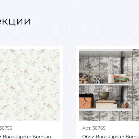
екции
 38755
 38755
Арт. 38765
Арт. 38765
 Borastapeter Borosan
 Borastapeter Borosan
Обои Borastapeter Boro
Обои Borastapeter Boro