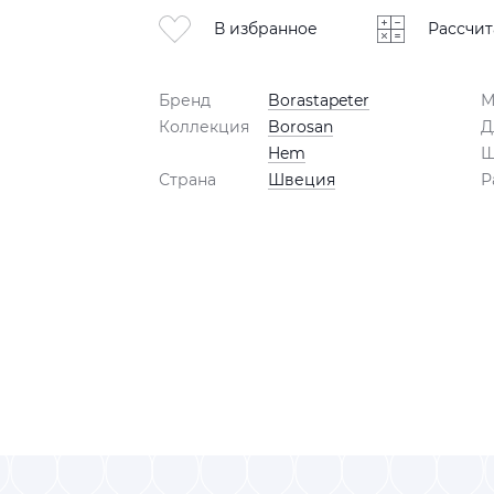
В избранное
Рассчит
Бренд
Borastapeter
М
Коллекция
Borosan
Д
Hem
Ш
Страна
Швеция
Р