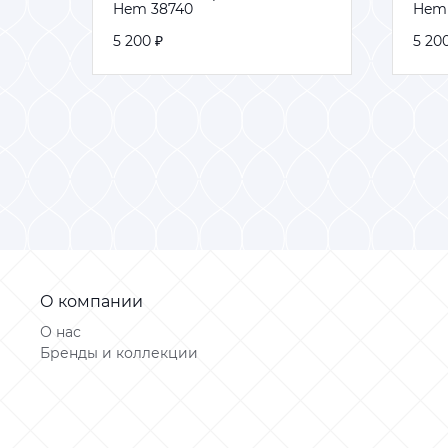
Hem 38740
Hem 38740
Hem
Hem
5 200 ₽
5 200 ₽
5 20
5 20
В корзину
В корзину
О компании
О нас
Бренды и коллекции