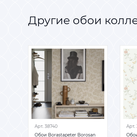
Другие обои колл
Арт. 38740
Арт. 38740
Арт.
Арт.
an
an
Обои Borastapeter Borosan
Обои Borastapeter Borosan
Обои
Обои