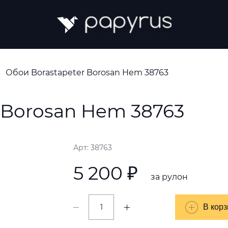
Обои Borastapeter Borosan Hem 38763
 Borosan Hem 38763
Арт: 38763
5 200 ₽
за рулон
В корз
В корз