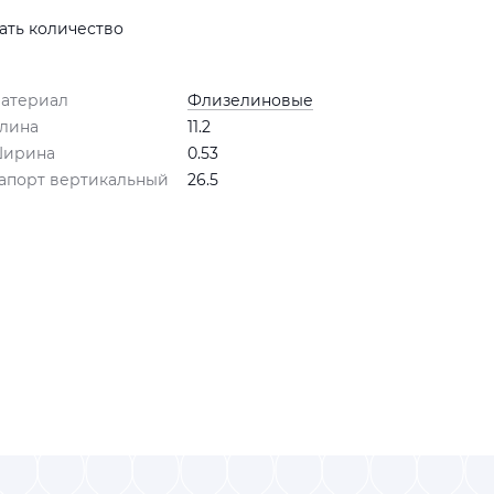
ать количество
атериал
Флизелиновые
лина
11.2
ирина
0.53
апорт вертикальный
26.5