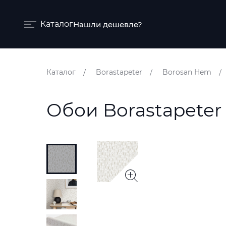
Каталог
Нашли дешевле?
Бренды и коллекции
Каталог
Borastapeter
Borosan Hem
Ковры
Краски
Обои Borastapeter
Обои
Пледы
Ткани