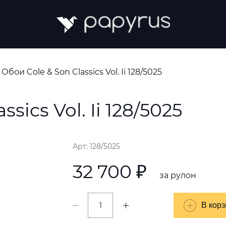
Обои Cole & Son Classics Vol. Ii 128/5025
sics Vol. Ii 128/5025
Арт: 128/5025
32 700 ₽
за рулон
В корз
В корз