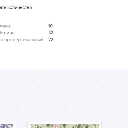
ать количество
лина
10
ирина
52
апорт вертикальный
72