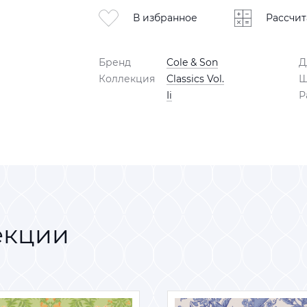
В избранное
Рассчит
Бренд
Cole & Son
Д
Коллекция
Classics Vol.
Ш
Ii
Р
екции