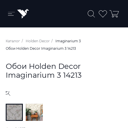
Бренды и коллекции
Каталог
Holden Decor
Imaginarium 3
Ковры
Обои Holden Decor Imaginarium 3 14213
Краски
Обои Holden Decor
Обои
Imaginarium 3 14213
Пледы
Ткани