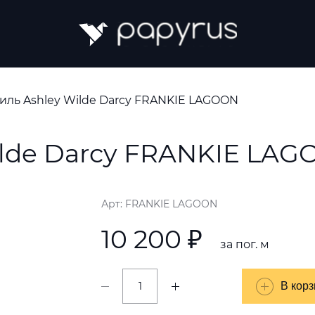
тиль Ashley Wilde Darcy FRANKIE LAGOON
ilde Darcy FRANKIE LA
Арт: FRANKIE LAGOON
10 200 ₽
за пог. м
В корз
В корз