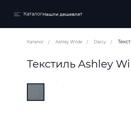
Каталог
Нашли дешевле?
Бренды и коллекции
Текс
Каталог
Ashley Wilde
Darcy
Ковры
Краски
Текстиль Ashley W
Обои
Пледы
Ткани