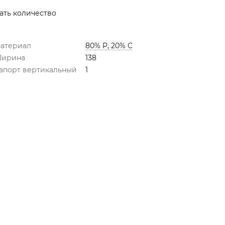
ать количество
атериал
80% P, 20% C
ирина
138
апорт вертикальный
1