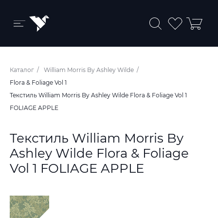
Бренды и коллекции
Каталог
William Morris By Ashley Wilde
Ковры
Flora & Foliage Vol 1
Текстиль William Morris By Ashley Wilde Flora & Foliage Vol 1
Краски
FOLIAGE APPLE
Обои
Текстиль William Morris By
Пледы
Ashley Wilde Flora & Foliage
Ткани
Vol 1 FOLIAGE APPLE