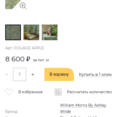
Арт: FOLIAGE APPLE
8 600 ₽
за пог. м
В корзину
В корзину
Купить в 1 клик
В избранное
Рассчитать количество
William Morris By Ashley
Бренд
Wilde