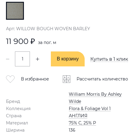
Арт: WILLOW BOUGH WOVEN BARLEY
11 900 ₽
за пог. м
В корзину
В корзину
Купить в 1 клик
В избранное
Рассчитать количество
William Morris By Ashley
Бренд
Wilde
Коллекция
Flora & Foliage Vol 1
Страна
АНГЛИЯ
Материал
75% C, 25% P
Ширина
136