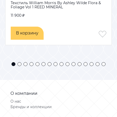
Текстиль William Morris By Ashley Wilde Flora &
Foliage Vol 1 REED MINERAL
11 900 ₽
В корзину
В корзину
О компании
О нас
Бренды и коллекции