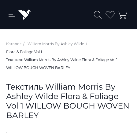
Бренды и коллекции
Каталог
William Morris By Ashley Wilde
Ковры
Flora & Foliage Vol 1
Текстиль William Morris By Ashley Wilde Flora & Foliage Vol 1
Краски
WILLOW BOUGH WOVEN BARLEY
Обои
Текстиль William Morris By
Пледы
Ashley Wilde Flora & Foliage
Ткани
Vol 1 WILLOW BOUGH WOVEN
BARLEY