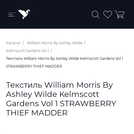
Бренды и коллекции
Каталог
William Morris By Ashley Wilde
Ковры
Kelmscott Gardens Vol 1
Текстиль William Morris By Ashley Wilde Kelmscott Gardens Vol 1
Краски
STRAWBERRY THIEF MADDER
Обои
Текстиль William Morris By
Пледы
Ashley Wilde Kelmscott
Ткани
Gardens Vol 1 STRAWBERRY
THIEF MADDER