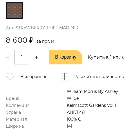
Арт: STRAWBERRY THIEF MADDER
8 600 ₽
за пог. м
В корзину
В корзину
Купить в 1 клик
В избранное
Рассчитать количество
William Morris By Ashley
Бренд
Wilde
Коллекция
Kelmscott Gardens Vol 1
Страна
АНГЛИЯ
Материал
100% C
Ширина
141