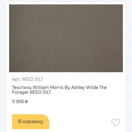
Арт. REED SILT
Текстиль William Morris By Ashley Wilde The
Forager REED SILT
11 900 ₽
В корзину
В корзину