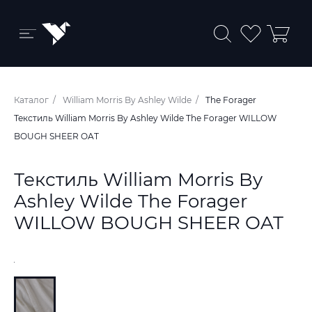
Бренды и коллекции
Каталог
William Morris By Ashley Wilde
The Forager
Ковры
Текстиль William Morris By Ashley Wilde The Forager WILLOW
BOUGH SHEER OAT
Краски
Обои
Текстиль William Morris By
Ashley Wilde The Forager
Пледы
WILLOW BOUGH SHEER OAT
Ткани