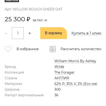
Арт: WILLOW BOUGH SHEER OAT
25 300 ₽
за пог. м
В корзину
В корзину
Купить в 1 клик
В избранное
Рассчитать количество
William Morris By Ashley
Бренд
Wilde
Коллекция
The Forager
Страна
АНГЛИЯ
Материал
62% P, 35% V, 3% (Eco wei
Ширина
300
Рапорт вертикальный
36