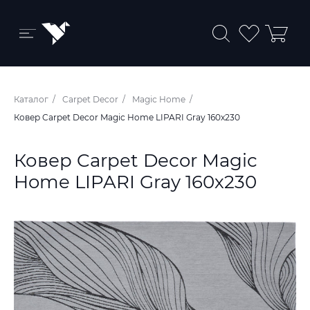
Бренды и коллекции
Каталог
Carpet Decor
Magic Home
Ковры
Ковер Carpet Decor Magic Home LIPARI Gray 160х230
Краски
Ковер Carpet Decor Magic
Обои
Home LIPARI Gray 160х230
Пледы
Ткани