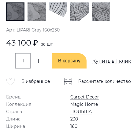
Арт: LIPARI Gray 160х230
43 100 ₽
за шт
В корзину
В корзину
Купить в 1 клик
В избранное
Рассчитать количество
Бренд
Carpet Decor
Коллекция
Magic Home
Страна
ПОЛЬША
Длина
230
Ширина
160