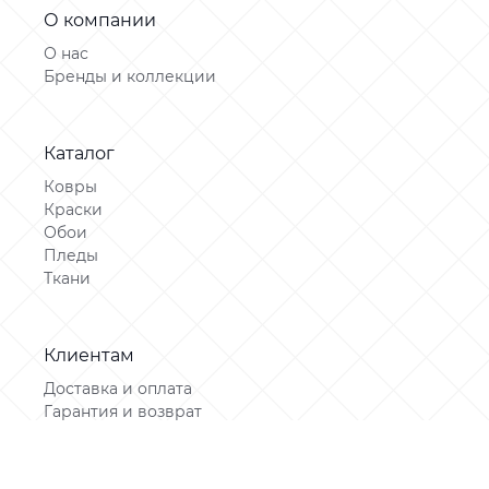
О компании
О нас
Бренды и коллекции
Каталог
Ковры
Краски
Обои
Пледы
Ткани
Задать вопрос
Клиентам
© 2026 Papyrus
Салон обоев
Доставка и оплата
Гарантия и возврат
Контакты
Пользовательское соглашение