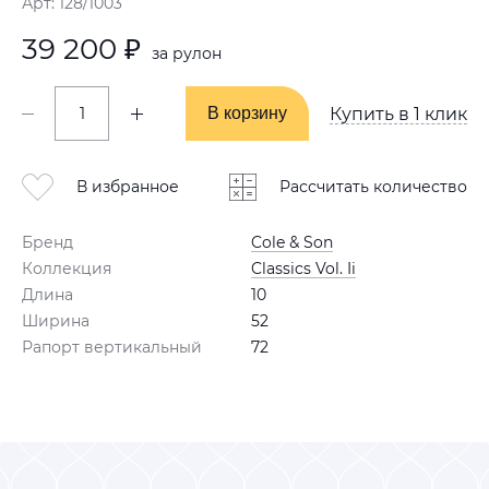
Арт: 128/1003
39 200 ₽
за рулон
В корзину
В корзину
Купить в 1 клик
В избранное
Рассчитать количество
Бренд
Cole & Son
Коллекция
Classics Vol. Ii
Длина
10
Ширина
52
Рапорт вертикальный
72