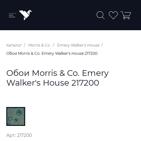
Бренды и коллекции
Каталог
Morris & Co.
Emery Walker's House
Ковры
Обои Morris & Co. Emery Walker's House 217200
Краски
Обои Morris & Co. Emery
Обои
Walker's House 217200
Пледы
Ткани
Арт: 217200