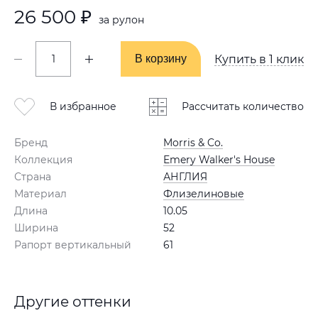
26 500 ₽
за рулон
В корзину
В корзину
Купить в 1 клик
В избранное
Рассчитать количество
Бренд
Morris & Co.
Коллекция
Emery Walker's House
Страна
АНГЛИЯ
Материал
Флизелиновые
Длина
10.05
Ширина
52
Рапорт вертикальный
61
Другие оттенки