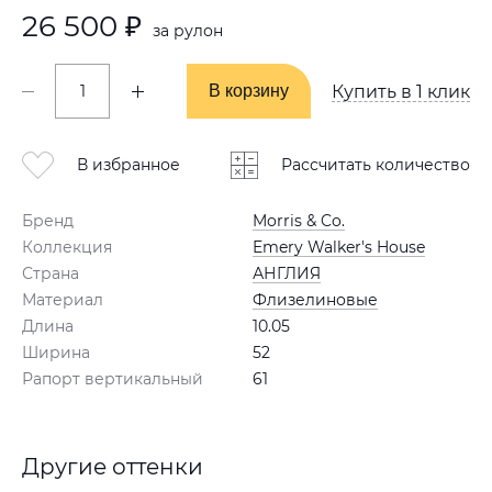
26 500 ₽
за рулон
В корзину
В корзину
Купить в 1 клик
В избранное
Рассчитать количество
Бренд
Morris & Co.
Коллекция
Emery Walker's House
Страна
АНГЛИЯ
Материал
Флизелиновые
Длина
10.05
Ширина
52
Рапорт вертикальный
61
Другие оттенки