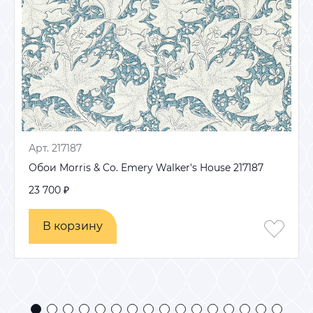
Арт. 217187
Обои Morris & Co. Emery Walker's House 217187
23 700 ₽
В корзину
В корзину