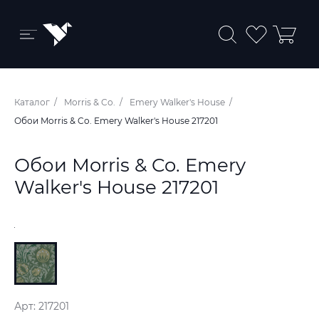
Бренды и коллекции
Каталог
Morris & Co.
Emery Walker's House
Ковры
Обои Morris & Co. Emery Walker's House 217201
Краски
Обои Morris & Co. Emery
Обои
Walker's House 217201
Пледы
Ткани
Арт: 217201