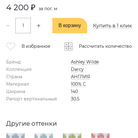
4 200 ₽
за пог. м
В корзину
В корзину
Купить в 1 клик
В избранное
Рассчитать количество
Бренд
Ashley Wilde
Коллекция
Darcy
Страна
АНГЛИЯ
Материал
100% C
Ширина
140
Рапорт вертикальный
30.5
Другие оттенки