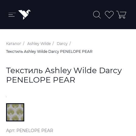
Бренды и коллекции
Каталог
Ashley Wilde
Darcy
Ковры
Текстиль Ashley Wilde Darcy PENELOPE PEAR
Краски
Текстиль Ashley Wilde Darcy
Обои
PENELOPE PEAR
Пледы
Ткани
Арт: PENELOPE PEAR