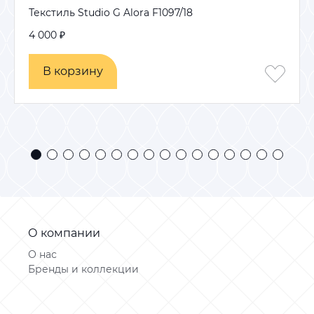
Текстиль Studio G Alora F1097/18
4 000 ₽
В корзину
В корзину
О компании
О нас
Бренды и коллекции