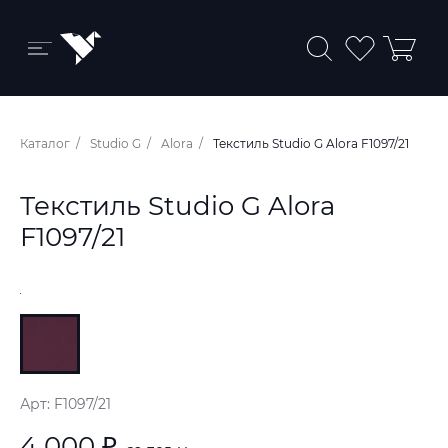
Бренды и коллекции
Каталог
Studio G
Alora
Текстиль Studio G Alora F1097/21
Ковры
Текстиль Studio G Alora
Краски
F1097/21
Обои
Пледы
Ткани
Арт: F1097/21
4 000 ₽