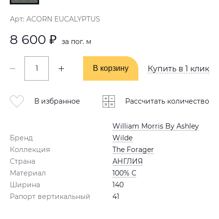
Арт: ACORN EUCALYPTUS
8 600 ₽
за пог. м
В корзину
В корзину
Купить в 1 клик
В избранное
Рассчитать количество
William Morris By Ashley
Бренд
Wilde
Коллекция
The Forager
Страна
АНГЛИЯ
Материал
100% C
Ширина
140
Рапорт вертикальный
41