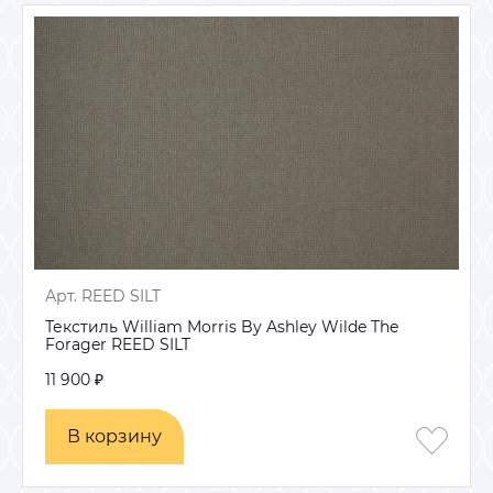
Арт. REED SILT
Текстиль William Morris By Ashley Wilde The
Forager REED SILT
11 900 ₽
В корзину
В корзину