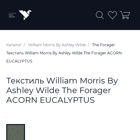
Бренды и коллекции
Каталог
William Morris By Ashley Wilde
The Forager
Ковры
Текстиль William Morris By Ashley Wilde The Forager ACORN
EUCALYPTUS
Краски
Обои
Текстиль William Morris By
Ashley Wilde The Forager
Пледы
ACORN EUCALYPTUS
Ткани